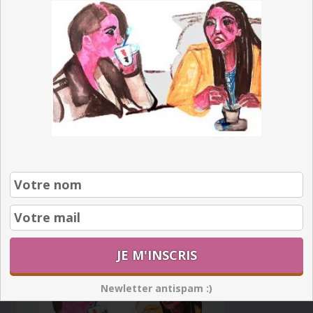
Barre
latérale
principale
Recevez mes
astuces
pour dessiner
comme un pro !!!
100% GRATUIT !
Newletter antispam :)