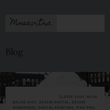
Passer
Passer
au
à
contenu
la
Mosavitra
principal
barre
latérale
principale
Blog
CLASSÉ SOUS :
BLOG
BALISÉ AVEC :
DESSIN DIGITAL
,
DESSIN
NUMÉRIQUE
,
DIGITAL PAINTING
,
IPAD PRO
,