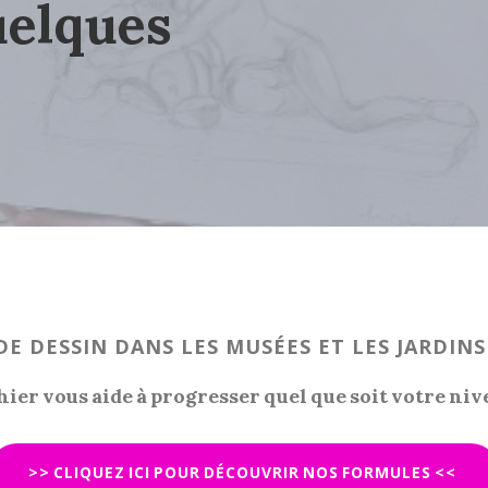
uelques
E DESSIN DANS LES MUSÉES ET LES JARDINS
ier vous aide à progresser quel que soit votre niv
>> CLIQUEZ ICI POUR DÉCOUVRIR NOS FORMULES <<