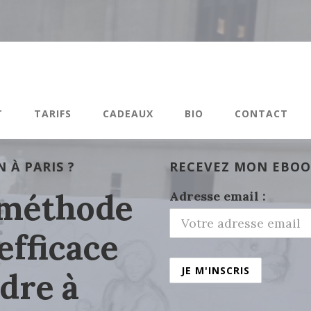
T
TARIFS
CADEAUX
BIO
CONTACT
 À PARIS ?
RECEVEZ MON EBOO
 méthode
Adresse email :
fficace
dre à