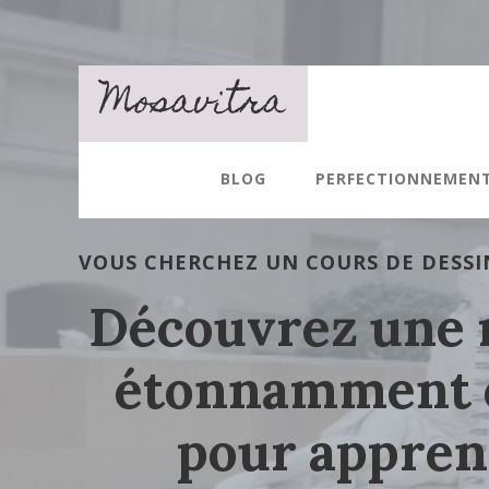
Main
Passer
Content
au
contenu
Mosavitra
principal
BLOG
PERFECTIONNEMEN
VOUS CHERCHEZ UN COURS DE DESSIN
Découvrez une
étonnamment e
pour appren