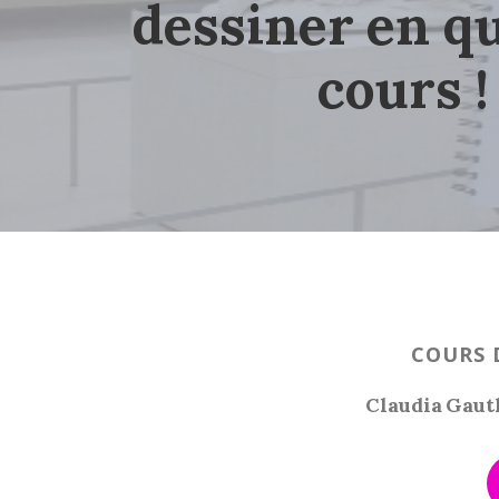
dessiner en q
cours !
COURS D
Claudia Gauth