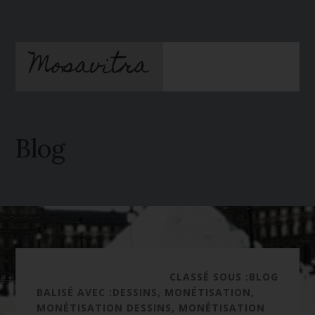
Passer
Passer
au
à
contenu
la
Mosavitra
principal
barre
latérale
principale
Blog
CLASSÉ SOUS :
BLOG
BALISÉ AVEC :
DESSINS
,
MONÉTISATION
,
MONÉTISATION DESSINS
,
MONÉTISATION