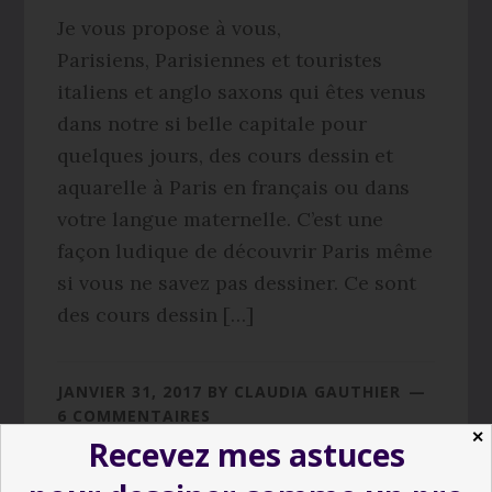
Je vous propose à vous,
Parisiens, Parisiennes et touristes
italiens et anglo saxons qui êtes venus
dans notre si belle capitale pour
quelques jours, des cours dessin et
aquarelle à Paris en français ou dans
votre langue maternelle. C’est une
façon ludique de découvrir Paris même
si vous ne savez pas dessiner. Ce sont
des cours dessin […]
JANVIER 31, 2017
BY
CLAUDIA GAUTHIER
6 COMMENTAIRES
✕
Recevez mes astuces