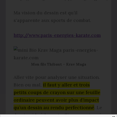
Ma vision du dessin est qu’il
s‘apparente aux sports de combat.
http://www.paris-energies-karate.com
Mon fils Thibaut – Krav Maga
Aller vite pour analyser une situation.
Bien ou mal,
il faut y aller et trois
petits coups de crayon sur une feuille
ordinaire peuvent avoir plus d’impact
qu’un dessin au rendu perfectionné
. Le
dessin aide à la vente. Si vous arrivez à