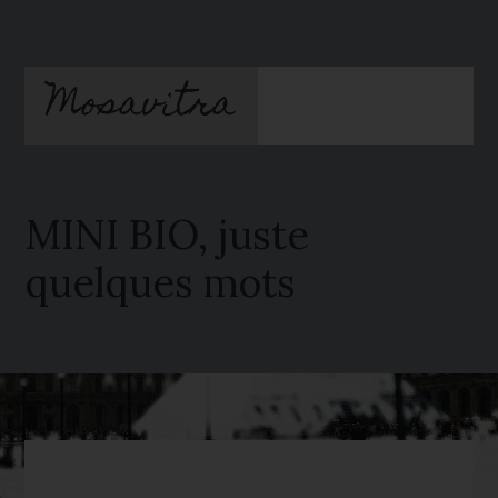
Passer
Passer
au
à
contenu
la
Mosavitra
principal
barre
latérale
principale
MINI BIO, juste
quelques mots