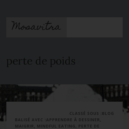
Passer
Passer
au
à
contenu
la
Mosavitra
principal
barre
latérale
principale
perte de poids
CLASSÉ SOUS :
BLOG
BALISÉ AVEC :
APPRENDRE À DESSINER
,
MAIGRIR
,
MINDFUL EATING
,
PERTE DE