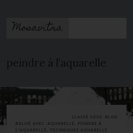
Passer
Passer
au
à
contenu
la
Mosavitra
principal
barre
latérale
principale
peindre à l'aquarelle
CLASSÉ SOUS :
BLOG
BALISÉ AVEC :
AQUARELLE
,
PEINDRE À
L'AQUARELLE
,
TECHNIQUES AQUARELLE