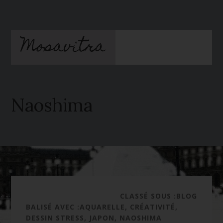
Passer
Passer
au
à
contenu
la
Mosavitra
principal
barre
latérale
principale
Naoshima
CLASSÉ SOUS :
BLOG
BALISÉ AVEC :
AQUARELLE
,
CRÉATIVITÉ
,
DESSIN STRESS
,
JAPON
,
NAOSHIMA