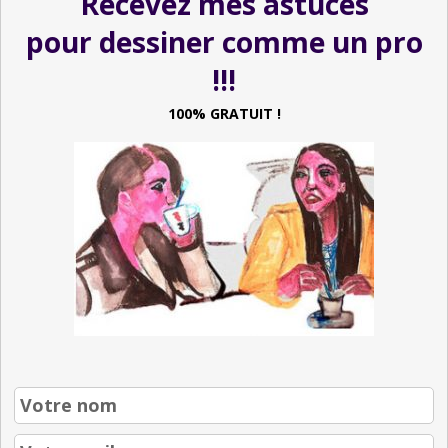
Recevez mes astuces
100% GRATUIT !
pour dessiner comme un pro
!!!
100% GRATUIT !