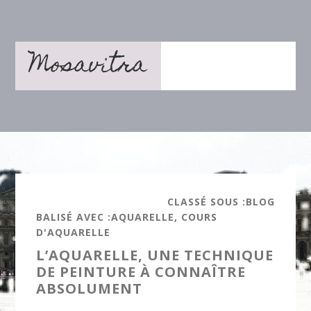
Passer
Passer
au
à
contenu
la
Mosavitra
principal
barre
latérale
principale
CLASSÉ SOUS :
BLOG
BALISÉ AVEC :
AQUARELLE
,
COURS
D'AQUARELLE
L’AQUARELLE, UNE TECHNIQUE
DE PEINTURE À CONNAÎTRE
ABSOLUMENT