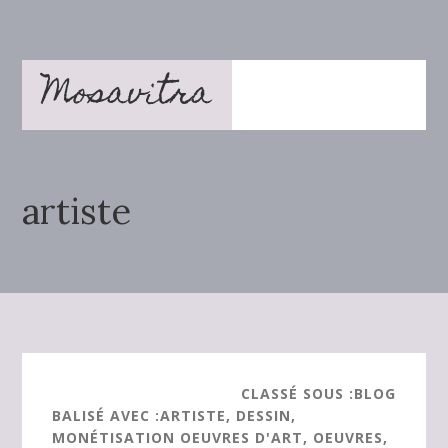
Passer
Passer
au
à
contenu
la
Mosavitra
principal
barre
latérale
principale
artiste
CLASSÉ SOUS :
BLOG
BALISÉ AVEC :
ARTISTE
,
DESSIN
,
MONÉTISATION OEUVRES D'ART
,
OEUVRES
,