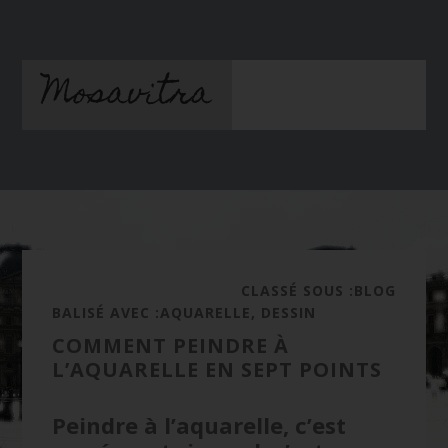
Passer
Passer
au
à
contenu
la
Mosavitra
principal
barre
latérale
principale
CLASSÉ SOUS :
BLOG
BALISÉ AVEC :
AQUARELLE
,
DESSIN
COMMENT PEINDRE À
L’AQUARELLE EN SEPT POINTS
Peindre à l’aquarelle, c’est