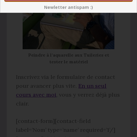
Newletter antispam :)
Peindre à l’aquarelle aux Tuileries et
tester le matériel
Inscrivez via le formulaire de contact
pour avancer plus vite.
En un seul
cours avec moi
, vous y verrez déjà plus
clair.
[contact-form][contact-field
label=’Nom’ type=’name’ required=’1’/]